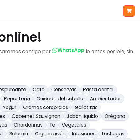
online!
WhatsApp
nicaremos contigo por
lo antes posible, sin
 espumante
Café
Conservas
Pasta dental
Repostería
Cuidado del cabello
Ambientador
Yogur
Cremas corporales
Galletitas
res
Cabernet Sauvignon
Jabón líquido
Orégano
sas
Chardonnay
Té
Vegetales
nd
Salamín
Organización
Infusiones
Lechugas