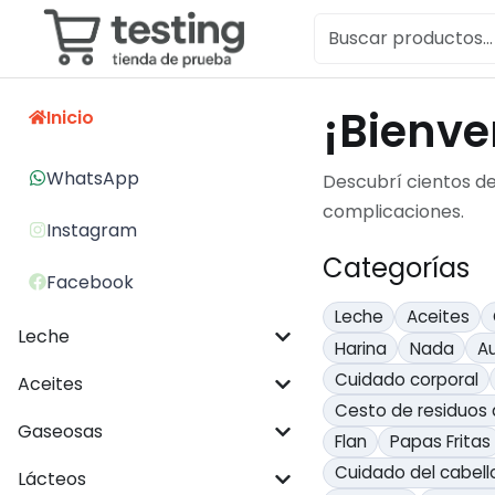
¡Bienve
Inicio
WhatsApp
Descubrí cientos d
complicaciones.
Instagram
Categorías
Facebook
Leche
Aceites
Leche
Harina
Nada
Au
Cuidado corporal
Aceites
Cesto de residuos 
Gaseosas
Flan
Papas Fritas
Cuidado del cabell
Lácteos