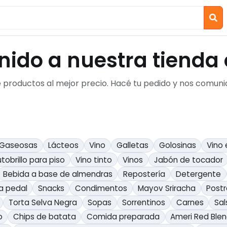
nido a nuestra tienda 
e productos al mejor precio. Hacé tu pedido y nos comu
Gaseosas
Lácteos
Vino
Galletas
Golosinas
Vino
tobrillo para piso
Vino tinto
Vinos
Jabón de tocador
Bebida a base de almendras
Repostería
Detergente
a pedal
Snacks
Condimentos
Mayov Sriracha
Post
Torta Selva Negra
Sopas
Sorrentinos
Carnes
Sal
o
Chips de batata
Comida preparada
Ameri Red Ble