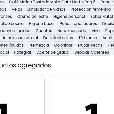
oo
Café Molido Tostado Moka Cafe Martin Paq 3
Papel 
bas
Velas
Limpiador de Vidrios
Protección femenina
rantes
Crema de leche
Higiene personal
Sabor Frutal
el de cocina
Higiene bucal
Paños repasadores
Depil
Jabones líquidos
Guantes
Nuez moscada
Vino
Repe
 de celulosa natural
Desinfectantes
Té blanco
Aceit
nes líquidos
Premezcla
Golosinas
Frutas secas
He
acial
Pategras
Aceite de girasol
Bebidas Calientes
ductos agregados