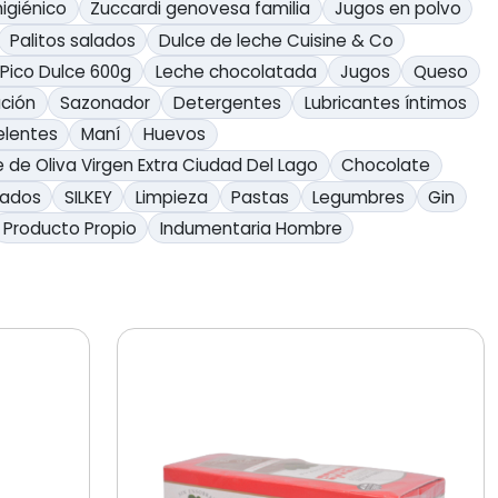
higiénico
Zuccardi genovesa familia
Jugos en polvo
Palitos salados
Dulce de leche Cuisine & Co
 Pico Dulce 600g
Leche chocolatada
Jugos
Queso
ación
Sazonador
Detergentes
Lubricantes íntimos
lentes
Maní
Huevos
e de Oliva Virgen Extra Ciudad Del Lago
Chocolate
lados
SILKEY
Limpieza
Pastas
Legumbres
Gin
Producto Propio
Indumentaria Hombre