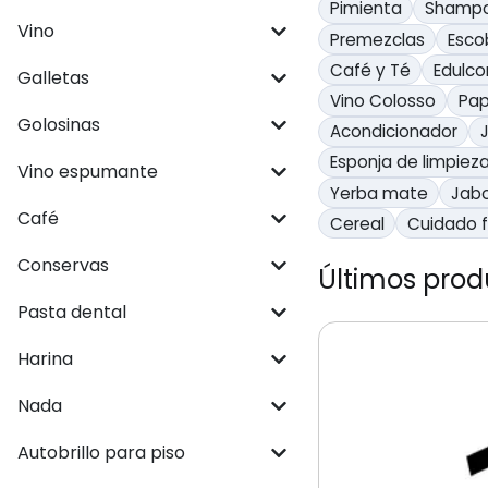
Pimienta
Shamp
Vino
Premezclas
Esco
Café y Té
Edulco
Galletas
Vino Colosso
Pap
Golosinas
Acondicionador
Esponja de limpieza
Vino espumante
Yerba mate
Jabo
Café
Cereal
Cuidado f
Conservas
Últimos pro
Pasta dental
Harina
Nada
Autobrillo para piso